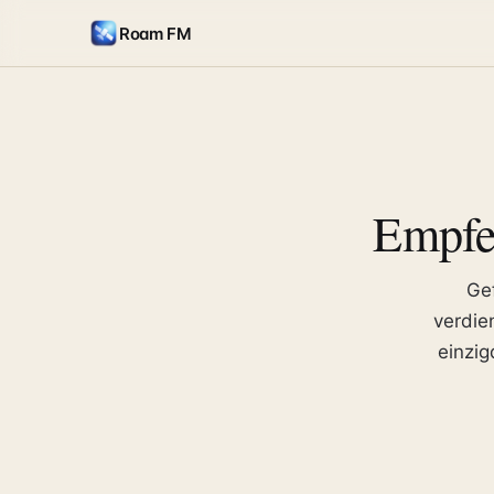
Roam FM
Empfe
Ge
verdie
einzig