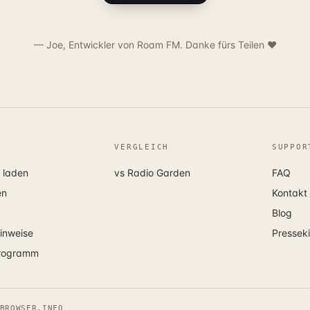
— Joe, Entwickler von Roam FM. Danke fürs Teilen ❤️
VERGLEICH
SUPPOR
 laden
vs Radio Garden
FAQ
en
Kontakt
Blog
inweise
Presseki
programm
BROWSER.INFO