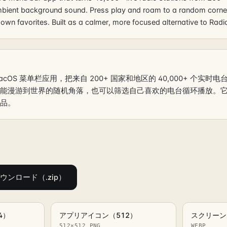
mbient background sound. Press play and roam to a random corner 
 own favorites. Built as a calmer, more focused alternative to Rad
 macOS 菜单栏应用，把来自 200+ 国家和地区的 40,000+ 个实
漫游到世界的随机角落，也可以筛选自己喜欢的电台循环播放。它是 Rad
品。
ンロード（.zip）
4）
アプリアイコン（512）
スクリーン
512×512 PNG
WEBP