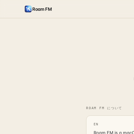
Roam FM
ROAM FM について
EN
Roam FM is a macOS