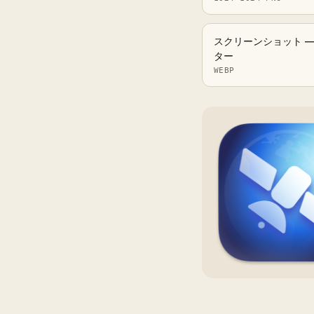
スクリーンショット —
ター
WEBP